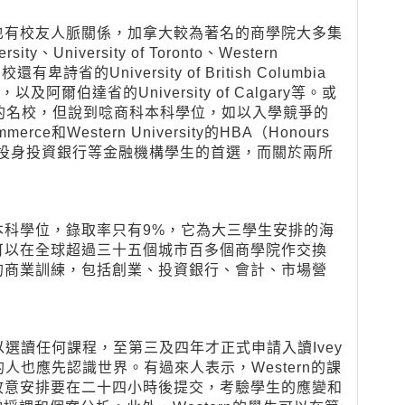
也有校友人脈關係，加拿大較為著名的商學院大多集
ity、University of Toronto、Western
他名校還有卑詩省的University of British Columbia
ty，以及阿爾伯達省的University of Calgary等。或
加拿大的名校，但說到唸商科本科學位，如以入學競爭的
rce和Western University的HBA（Honours
rse)幾乎是有意投身投資銀行等金融機構學生的首選，而關於兩所
商科本科學位，錄取率只有9%，它為大三學生安排的海
可以在全球超過三十五個城市百多個商學院作交換
的商業訓練，包括創業、投資銀行、會計、市場營
可以選讀任何課程，至第三及四年才正式申請入讀Ivey
的人也應先認識世界。有過來人表示，Western的課
故意安排要在二十四小時後提交，考驗學生的應變和