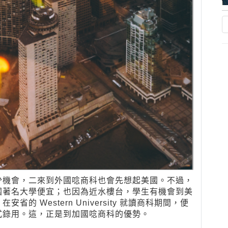
少機會，二來到外國唸商科也會先想起美國。不過，
國著名大學便宜；也因為近水樓台，學生有機會到美
 Western University 就讀商科期間，便
式錄用。這，正是到加國唸商科的優勢。