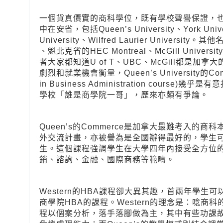
一個貨真價實的商科學位，既有學校聲譽保證，
中在安省，包括Queen’s University、York Univers
University、Wilfred Laurier University。其
、魁北克省的HEC Montreal、McGill Universi
者大家都知道U of T、UBC、McGill都是
劇烈和就業機會衡量，Queen’s University的Comme
in Business Administration cou
學校「誰是商學院一哥」，歷來亦頗有爭論。
Queen’s的Commerce是加拿大最難考入的
外交流計畫，亦被譽為是全國辦得最好的，學生
生。這個課程強調學生在大學四年內接受全方位
銷、諮詢、金融、國際商務等範疇。
Western的HBA課程卻大異其趣，首兩年學生
商學院HBA的課程。Western的理念是：唸商科
程以個案分析，落手落腳做為主，其中有些功課