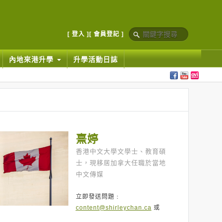
[ 登入 ]
[ 會員登記 ]
內地來港升學
升學活動日誌
熹婷
香港中文大學文學士、教育碩
士，現移居加拿大任職於當地
中文傳媒
立即發送問題﹕
content@shirleychan.ca
或