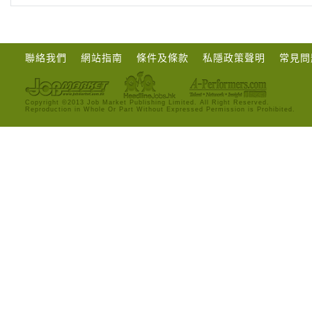
聯絡我們
網站指南
條件及條款
私隱政策聲明
常見問
Copyright ©2013 Job Market Publishing Limited. All Right Reserved.
Reproduction in Whole Or Part Without Expressed Permission is Prohibited.