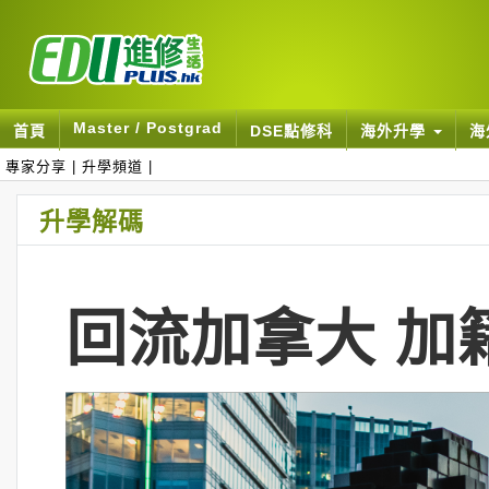
Master / Postgrad
首頁
DSE點修科
海外升學
海
專家分享
|
升學頻道
|
升學解碼
回流加拿大 加