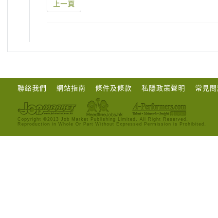
上一頁
聯絡我們
網站指南
條件及條款
私隱政策聲明
常見問
Copyright ©2013 Job Market Publishing Limited. All Right Reserved.
Reproduction in Whole Or Part Without Expressed Permission is Prohibited.