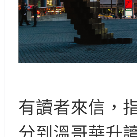
有讀者來信，
分到溫哥華升