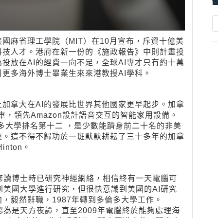
國麻省理工學院（MIT）在10月宣布，斥資十億美
科技人才。港府在新一份的《施政報告》中則計畫投
投放在AI的經費一向不足，全球AI專才只有約十萬
更多海外博士畢業生來來港教授AI學科。
加拿大在AI的發展比世界其他國家更早起步。加拿
車，領先Amazon設計語音交互的智能家用設備。
倫多大學排名第十二 ，是少數能躋身前二十名的非美
校。這不得不歸功於一班默默耕耘了三十多年的加拿
nton。
學修讀博士時已研究神經網絡，相信終有一天電腦可
轉到美國大學進行研究，但很快意識到美國的AI研究
，毅然辭職，1987年轉到多倫多大學工作。
認為是天方夜譚，直至2009年電腦終於能夠處理海