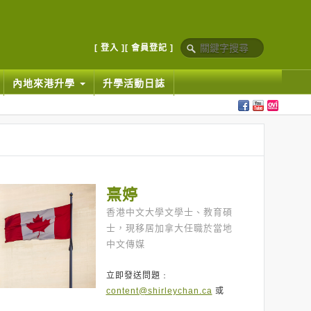
[ 登入 ]
[ 會員登記 ]
內地來港升學
升學活動日誌
熹婷
香港中文大學文學士、教育碩
士，現移居加拿大任職於當地
中文傳媒
立即發送問題﹕
content@shirleychan.ca
或