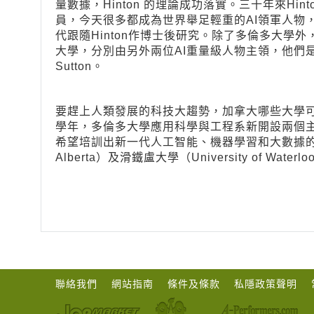
量數據，Hinton 的理論成功落實。三十年來Hi
員，今天很多都成為世界舉足輕重的AI領軍人物，包括fa
代跟隨Hinton作博士後研究。除了多倫多大學
大學，分別由另外兩位AI重量級人物主領，他們是魁省的 Y
Sutton。
要趕上人類發展的科技大趨勢，加拿大哪些大學可
學年，多倫多大學應用科學與工程系新開設兩個
希望培訓出新一代人工智能、機器學習和大數據的專家。
Alberta）及滑鐵盧大學（University of W
聯絡我們
網站指南
條件及條款
私隱政策聲明