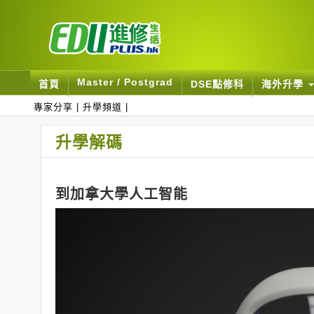
Master / Postgrad
首頁
DSE點修科
海外升學
專家分享
|
升學頻道
|
升學解碼
到加拿大學人工智能