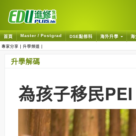
Master / Postgrad
首頁
DSE點修科
海外升學
海
專家分享
|
升學頻道
|
升學解碼
為孩子移民PEI