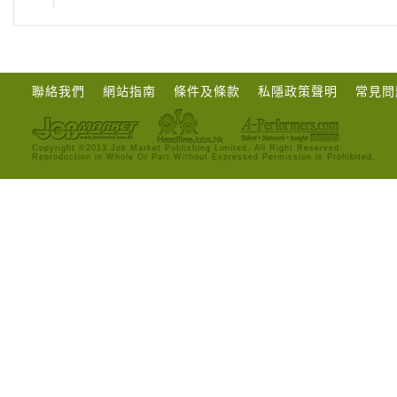
聯絡我們
網站指南
條件及條款
私隱政策聲明
常見問
Copyright ©2013 Job Market Publishing Limited. All Right Reserved.
Reproduction in Whole Or Part Without Expressed Permission is Prohibited.