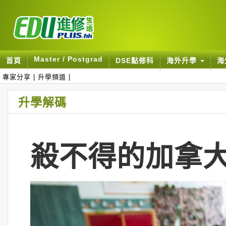
Master / Postgrad
首頁
DSE點修科
海外升學
海
專家分享
|
升學頻道
|
升學解碼
殺不得的加拿