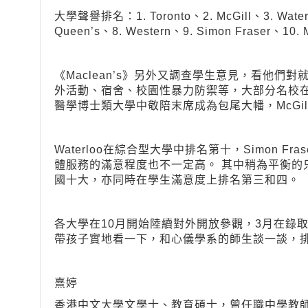
大學聲譽排名：1. Toronto、2. McGill、3. Waterl
Queen’s、8. Western、9. Simon Fraser、10. 
《Maclean’s》另外又調查學生意見，看他
外活動、宿舍、校園性暴力防禦等，大部分名校
醫學博士類大學中敬陪末席成為包尾大幡，McGil
Waterloo在綜合型大學中排名第十，Simon 
體服務的滿意程度也不一定高。 其中稍為平衡的只有Q
國十大，亦同時在學生滿意度上排名第三和四。
各大學在10月開始陸續對外開放參觀，3月在錄
帶孩子實地看一下，和心儀學系的師生談一談，
熹婷
香港中文大學文學士、教育碩士，曾任職中學教