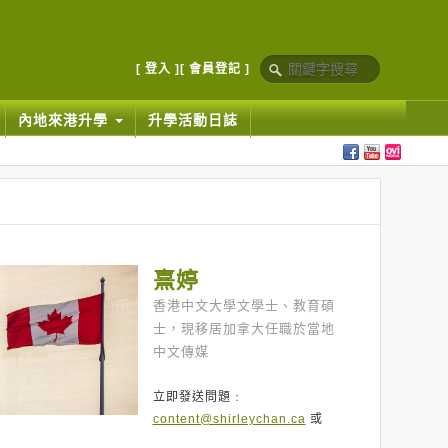
[ 登入 ]
[ 會員登記 ]
內地來港升學
升學活動日誌
熹婷
香港中文大學文學士、教育碩
士，現移居加拿大任職於當地
中文傳媒
立即發送問題﹕
content@shirleychan.ca
或