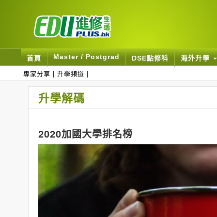
Master / Postgrad
首頁
DSE點修科
海外升學
專家分享
|
升學頻道
|
升學解碼
2020加國大學排名榜