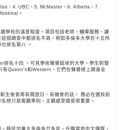
oo、4. UBC、5. McMaster、6. Alberta、7.
Montreal。
們對就讀學校的滿意程度。項目包括老師、輔導服務、課
在這個調查中都排名不高，例如多倫多大學在十五所
l也排名第八 。
Fraser排名十四 ，可見學術聲譽超卓的大學，學生對整
ueen’s和Western，它們在聲譽榜上躋身全
取新生後會再有開放日，有機會的話， 務必在選校前
排名榜只是客觀準則，主觀感受還是很重要。
師，移民加拿大多倫多廿多年，任職當地中文傳媒，