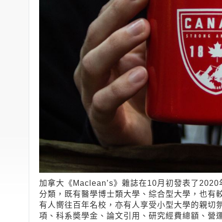
加拿大《Maclean’s》雜誌在10月初發表了2
分類，既有醫學博士類大學、綜合型大學，也有
有人嚮往百年名校，亦有人享受小型大學的親切
項、科系奬學金、論文引用、研究經費總額、營