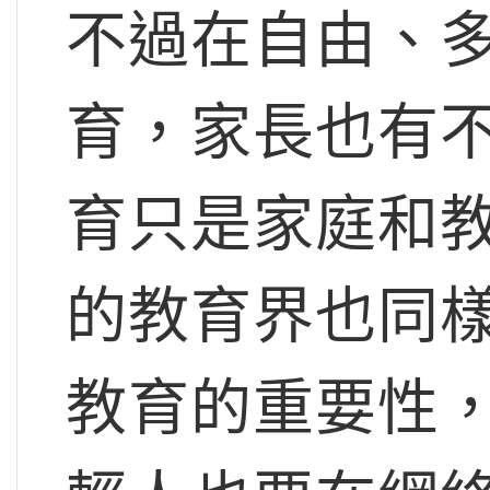
不過在自由、
育，家長也有
育只是家庭和
的教育界也同
教育的重要性