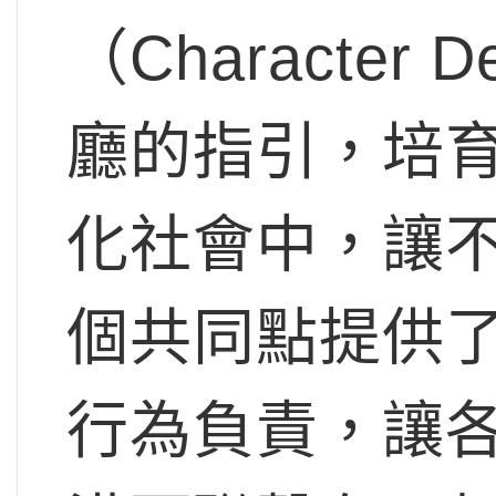
（Character
廳的指引，培
化社會中，讓
個共同點提供
行為負責，讓