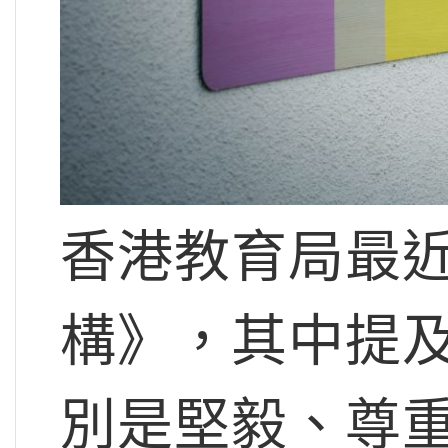
香港教育局最
構》，其中提
別是堅毅、尊