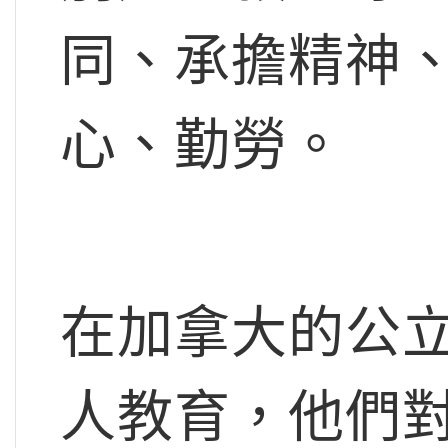
同、承擔精神
心、勤勞。
在加拿大的公
人教育，他們