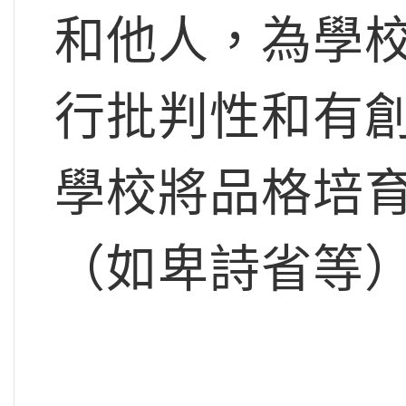
和他人，為學
行批判性和有
學校將品格培
（如卑詩省等