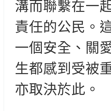
溝而聯繫在一
責任的公民。
一個安全、關
生都感到受被
亦取決於此。