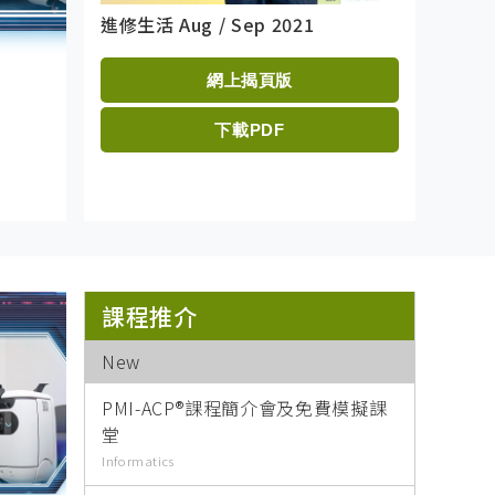
進修生活 Aug / Sep 2021
進修生活Jul
網上揭頁版
Learning Life
下載PDF
探洞者險中尋樂
課程推介
New
PMI-ACP®課程簡介會及免費模擬課
堂
Informatics