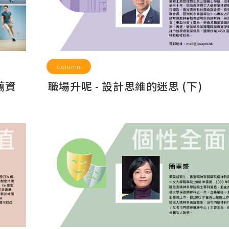
Column
職場升呢 - 設計思維的迷思 (下)
薦資