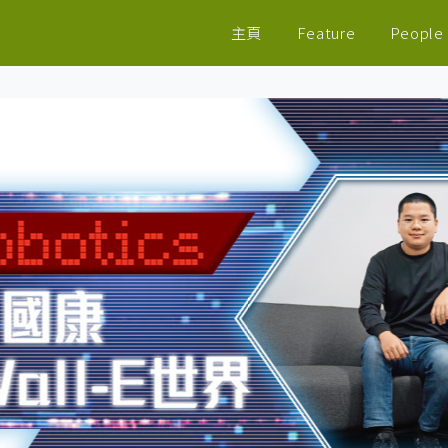
主頁
Feature
People