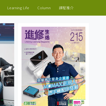
Learning Life
Column
課程推介