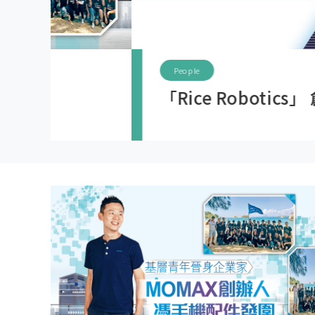
People
「Rice Robotics」 創辦人李