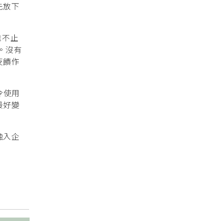
先放下
維不止
。沒有
反饋作
令使用
最好變
融入企