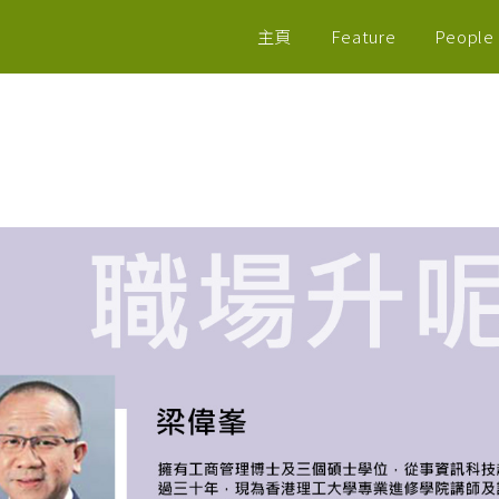
主頁
Feature
People