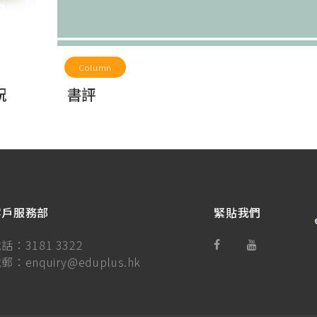
Column
祝
書評
客戶服務部
緊貼我們
電話：
3181 3322
電郵：
enquiry@eduplus.hk