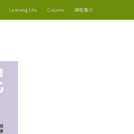
Learning Life
Column
課程推介