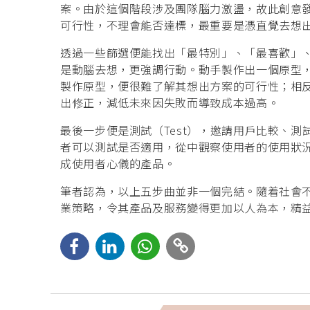
案。由於這個階段涉及團隊腦力激盪，故此創意
可行性，不理會能否達標，最重要是憑直覺去想
透過一些篩選便能找出「最特別」、「最喜歡」、「
是動腦去想，更強調行動。動手製作出一個原型
製作原型，便很難了解其想出方案的可行性；相
出修正，減低未來因失敗而導致成本過高。
最後一步便是測試（Test），邀請用戶比較、
者可以測試是否適用，從中觀察使用者的使用狀
成使用者心儀的產品。
筆者認為，以上五步曲並非一個完結。隨着社會
業策略，令其產品及服務變得更加以人為本，精