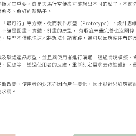
發揮尤其重要，愈是天馬行空便愈可能想出不同的點子，不妨
出愈多、愈好的新點子。
最可行」等方案，從而製作原型（Prototype）。設計思
，不論是圖畫、實體、計畫的原型， 有瑕疵未盡完善也沒關係
反，原型不僅能快速地將想法付諸實踐，還可以因應使用者的
測試及驗證產品原型，並且與使用者進行溝通，透過情境模擬，
況、回應等。透過使用者的反應，重新訂定需求去改進設計，
不斷改變，使用者的要求亦因而產生變化，因此設計思維應該
益求精。