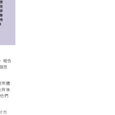
》報告
個思
實際體
出背後
他們
計方