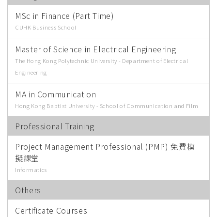
MSc in Finance (Part Time)
CUHK Business School
Master of Science in Electrical Engineering
The Hong Kong Polytechnic University - Department of Electrical
Engineering
MA in Communication
Hong Kong Baptist University - School of Communication and Film
Professional Training
Project Management Professional (PMP) 免費模
擬課堂
Informatics
Others
Certificate Courses