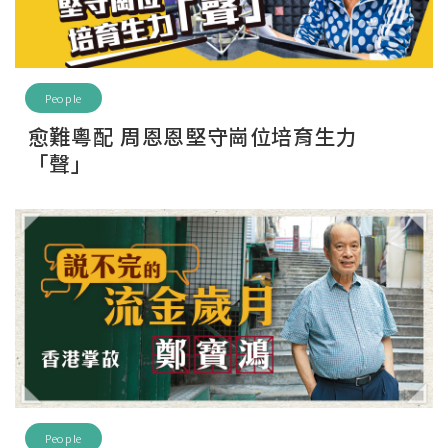
People
愈難粵配 周恩恩堅守崗位培育生力
「聲」
People