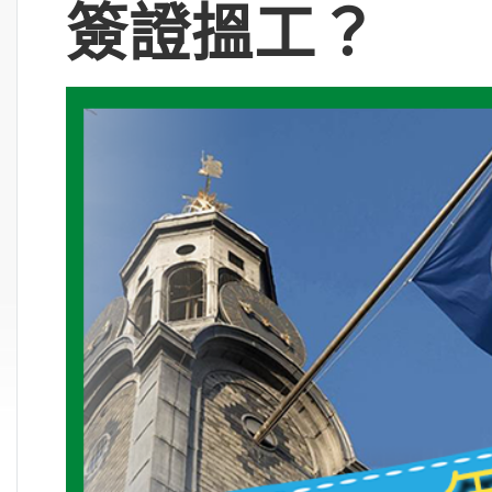
簽證搵工？