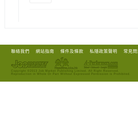
聯絡我們
網站指南
條件及條款
私隱政策聲明
常見問
Copyright ©2013 Job Market Publishing Limited. All Right Reserved.
Reproduction in Whole Or Part Without Expressed Permission is Prohibited.