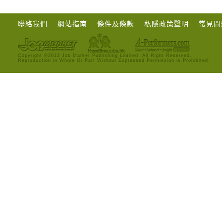
聯絡我們
網站指南
條件及條款
私隱政策聲明
常見問
Copyright ©2013 Job Market Publishing Limited. All Right Reserved.
Reproduction in Whole Or Part Without Expressed Permission is Prohibited.