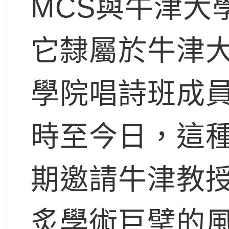
MCS與牛津大
它隸屬於牛津大學M
學院唱詩班成
時至今日，這
期邀請牛津教
炙學術巨擘的