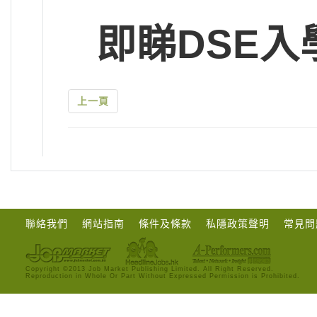
即睇DSE入
上一頁
聯絡我們
網站指南
條件及條款
私隱政策聲明
常見問
Copyright ©2013 Job Market Publishing Limited. All Right Reserved.
Reproduction in Whole Or Part Without Expressed Permission is Prohibited.