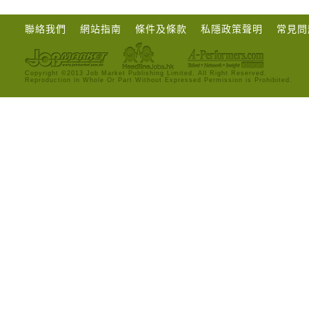
聯絡我們
網站指南
條件及條款
私隱政策聲明
常見問
Copyright ©2013 Job Market Publishing Limited. All Right Reserved.
Reproduction in Whole Or Part Without Expressed Permission is Prohibited.