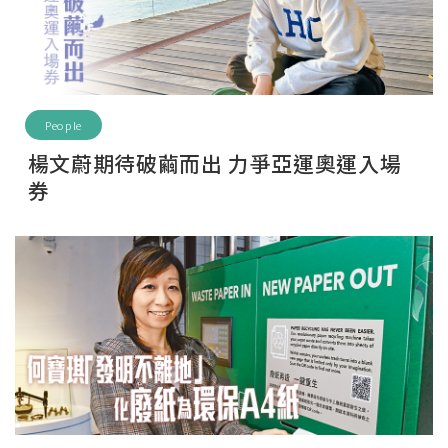
People
楊文蔚期待破繭而出 力爭亞運奧運入場
券