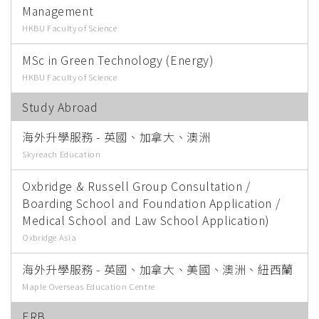
Management
HKBU Faculty of Science
MSc in Green Technology (Energy)
HKBU Faculty of Science
Study Abroad
海外升學服務 - 英國、加拿大、澳洲
Skyreach Education
Oxbridge & Russell Group Consultation /
Boarding School and Foundation Application /
Medical School and Law School Application)
Oxbridge Asia
海外升學服務 - 英國、加拿大、美國、澳洲、紐西蘭
Maple Overseas Education Centre
ERB