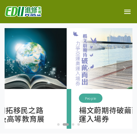
People
楊文蔚期待破繭而出 力爭亞運奧
運入場券