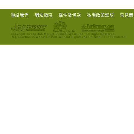
聯絡我們
網站指南
條件及條款
私隱政策聲明
常見問
Copyright ©2013 Job Market Publishing Limited. All Right Reserved.
Reproduction in Whole Or Part Without Expressed Permission is Prohibited.