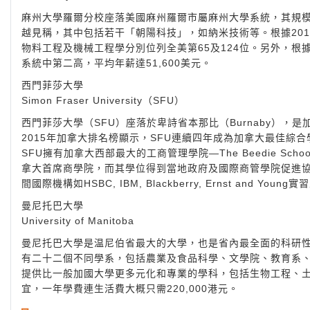
麻州大學羅爾分校座落美國麻州羅爾市屬麻州大學系統，其規模
越見稱，其中包括若干「朝陽科技」，如納米技術等。根據201
物料工程及機械工程學分別位列全美第65及124位。另外，根據P
系統中第二高，平均年薪達51,600美元。
西門菲莎大學
Simon Fraser University（SFU）
西門菲莎大學（SFU）座落於卑詩省本那比（Burnaby）
2015年加拿大排名榜顯示，SFU連續四年成為加拿大最佳綜
SFU擁有加拿大西部最大的工商管理學院—The Beedie School 
拿大首席商學院，而其學位得到當地政府及國際商管學院促進協
間國際機構如HSBC, IBM, Blackberry, Ernst and Youn
曼尼托巴大學
University of Manitoba
曼尼托巴大學是温尼伯省最大的大學，也是省內最全面的科研性
有二十二個不同學系，包括農業及食品科學、文學院、教育系
提供比一般加國大學更多元化和專業的學科，包括生物工程、
宜，一年學費連生活費大概只需220,000港元。