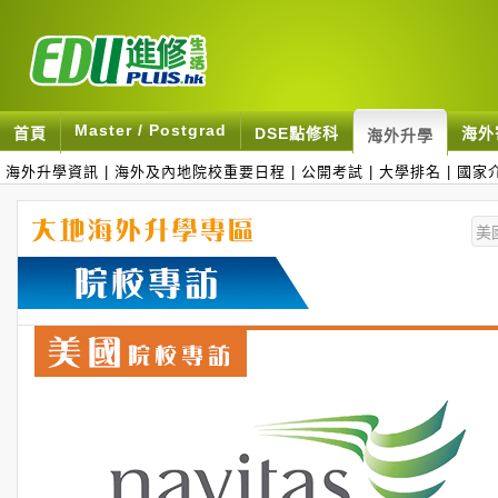
Master / Postgrad
首頁
DSE點修科
海外
海外升學
海外升學資訊
|
海外及內地院校重要日程
|
公開考試
|
大學排名
|
國家