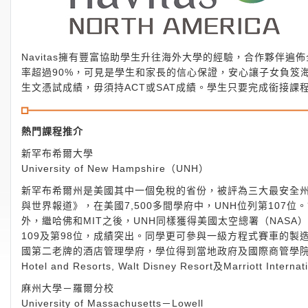
Navitas擁有豐富協助學生升往海外大學的經驗，合作夥伴遍佈
率超過90%，可見是學生和家長的信心保證，安心讓子女負笈
生文憑試成績，毋須持ACT或SAT成績。學生只要完成銜接
熱門課程推介
新罕布希爾大學
University of New Hampshire（UNH）
新罕布希爾州是美國其中一個免稅的省份，被評為三大最安全州
與世界報道》，在美國7,500多間學府中，UNH位列第10
外，繼哈佛和MIT之後，UNH同樣獲得美國太空總署（NAS
109及第98位，成績突出。同學更可參與一級方程式賽車的製
國第二老牌的酒店管理學府，學位得到當地政府及國際商管學院促進
Hotel and Resorts, Walt Disney Resort及Marriott Int
麻州大學－羅爾分校
University of Massachusetts－Lowell