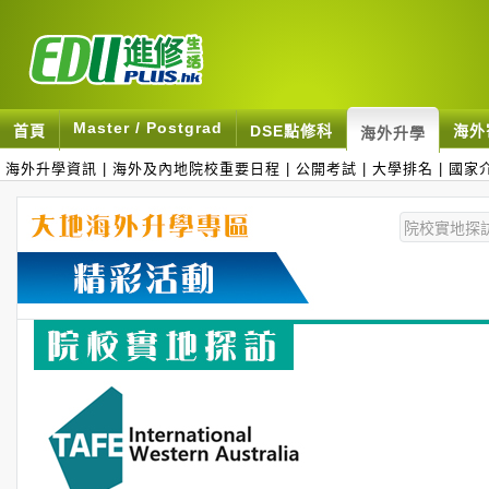
Master / Postgrad
首頁
DSE點修科
海外
海外升學
海外升學資訊
|
海外及內地院校重要日程
|
公開考試
|
大學排名
|
國家