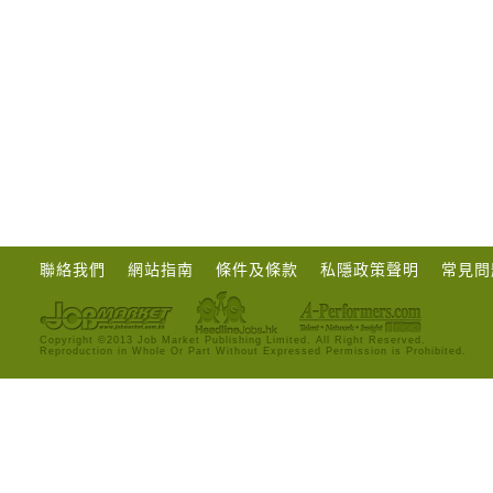
聯絡我們
網站指南
條件及條款
私隱政策聲明
常見問
Copyright ©2013 Job Market Publishing Limited. All Right Reserved.
Reproduction in Whole Or Part Without Expressed Permission is Prohibited.