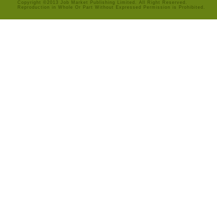
Copyright ©2013 Job Market Publishing Limited. All Right Reserved.
Reproduction in Whole Or Part Without Expressed Permission is Prohibited.