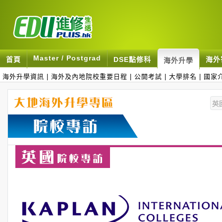
Master / Postgrad
首頁
DSE點修科
海外
海外升學
海外升學資訊
|
海外及內地院校重要日程
|
公開考試
|
大學排名
|
國家