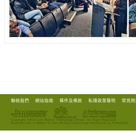
聯絡我們
網站指南
條件及條款
私隱政策聲明
常見問
Copyright ©2013 Job Market Publishing Limited. All Right Reserved.
Reproduction in Whole Or Part Without Expressed Permission is Prohibited.