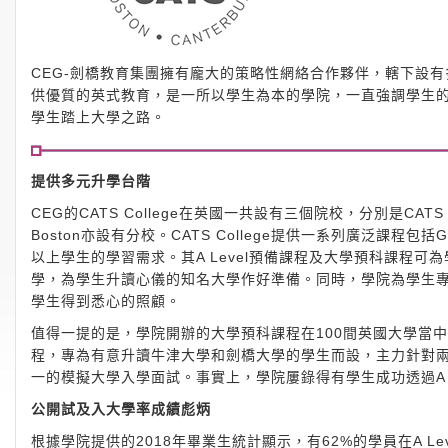
CEG-劍橋教育集團擁有龐大的策略性網絡合作夥伴，轄下設有多所
供優質的英式教育，是一所以學生為本的學院，一直強調學生
學生踏上大學之路。
提供多元升學台階
CEG的CATS College在英國一共設有三個院校，分別是CATS Cam
Boston亦設有分校。CATS College提供一系列廣泛課程包括G
以上學生的學習需求。其A Level預備課程及大學預科課程
學，為學生升讀心儀的知名大學作好準備。同時，學院為學生
學生得到悉心的照顧。
值得一提的是，學院開辦的大學預科課程在100間英國大學當中獲
程，專為有意升讀牛津大學和劍橋大學的學生而設，主力針對
一的模擬大學入學面試。事實上，學院屢錄得有學生成功透過A L
公開試及入大學率成績彪炳
根據學院提供的2018年畢業生統計顯示，有62%的學員在A Leve