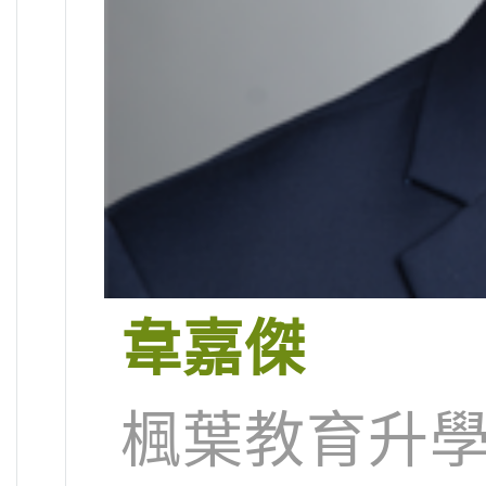
韋嘉傑
楓葉教育升