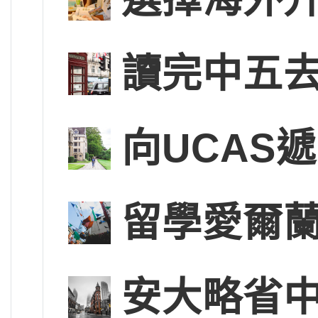
讀完中五
向UCAS
留學愛爾蘭
安大略省