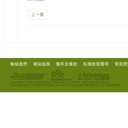
上一頁
聯絡我們
網站指南
條件及條款
私隱政策聲明
常見問
Copyright ©2013 Job Market Publishing Limited. All Right Reserved.
Reproduction in Whole Or Part Without Expressed Permission is Prohibited.