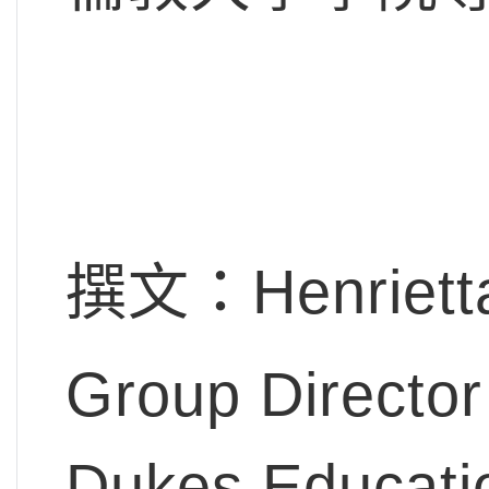
撰文：Henrietta
Group Director
Dukes Educati