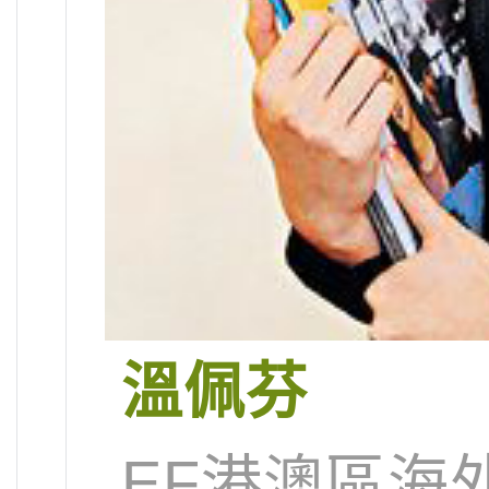
溫佩芬
EF港澳區海