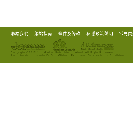
聯絡我們
網站指南
條件及條款
私隱政策聲明
常見問
Copyright ©2013 Job Market Publishing Limited. All Right Reserved.
Reproduction in Whole Or Part Without Expressed Permission is Prohibited.