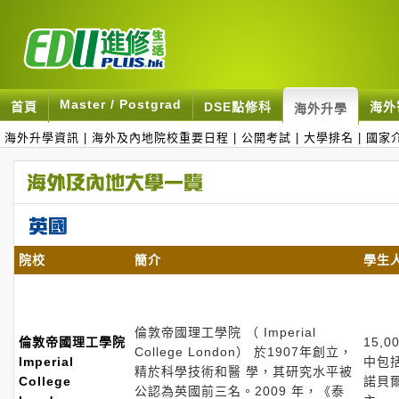
Master / Postgrad
首頁
DSE點修科
海外
海外升學
海外升學資訊
|
海外及內地院校重要日程
|
公開考試
|
大學排名
|
國家
院校
簡介
學生
倫敦帝國理工學院 （ Imperial
倫敦帝國理工學院
15,0
College London） 於1907年創立，
Imperial
中包
精於科學技術和醫 學，其研究水平被
College
諾貝
公認為英國前三名。2009 年，《泰