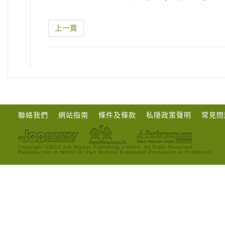
上一頁
聯絡我們
網站指南
條件及條款
私隱政策聲明
常見問
Copyright ©2013 Job Market Publishing Limited. All Right Reserved.
Reproduction in Whole Or Part Without Expressed Permission is Prohibited.