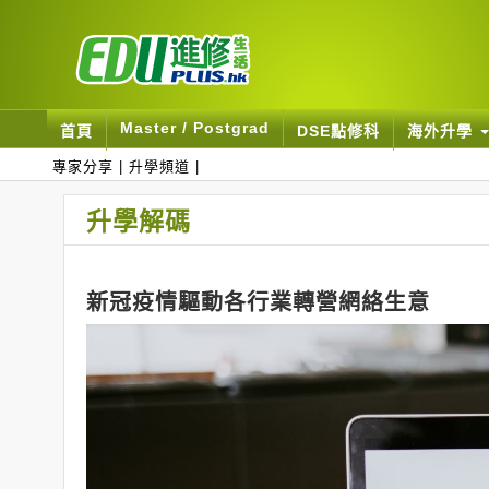
Master / Postgrad
首頁
DSE點修科
海外升學
專家分享
|
升學頻道
|
升學解碼
新冠疫情驅動各行業轉營網絡生意