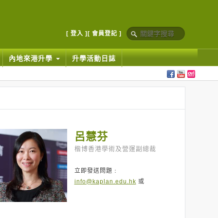
[ 登入 ]
[ 會員登記 ]
內地來港升學
升學活動日誌
呂慧芬
楷博香港學術及營運副總裁
立即發送問題﹕
info@kaplan.edu.hk
或