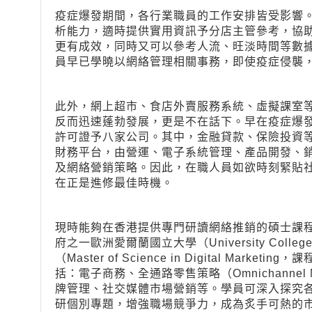
疫症爆發期間，各行業職員的工作安排皆受影響
析能力，適時提供實用資訊予分店主管參考，協
更有成效，同時又可以參考人流、旺淡時間等數
員早已學曉以網絡管理相關事務，即使疫症侵襲
此外，網上超市、食店外賣服務系統、虛擬課室
反而迅速蓬勃發展，更是不在話下。早在疫症爆
許可證予八家公司。其中，金融貸款、保險投資
財務平台，由營運、電子系統管理、產品開發、
及網絡營銷策略。因此，在職人員如欲時刻緊貼
在正是進修最佳時機。
現時能夠在香港提供專門研讀網絡推銷的碩士課
府之一歐洲愛爾蘭國立大學（University Coll
（Master of Science in Digital Mar
括：電子商務、全通路零售策略（Omnichannel
牌管理、社交媒體市場營銷等。學員可深入探究
研個別專題，增強職場競爭力，成為炙手可熱的