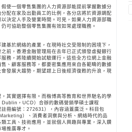
。假使一個零售集團的人力資源部能提前掌握數據分
助分配在家及出勤員工的比例，各分店將於資源調配
據以決定人手及營業時間。可見，如果人力資源部職
，仍可協助整個零售集團有效如常處理職務。
等建基於網絡的產業，在現時社交受限制的困境下，
發之前，香港金融管理局在去年已正式頒發虛擬銀行
等服務，將陸續開始試驗運行。這些全方位網上金融
銷售、顧客服務等，都要密集應用來自各範疇的數據
社會發展大趨勢，期望趕上日後經濟復甦的升浪，現
程，其實選擇有限。而楷博高等教育和世界馳名的學
ege Dublin，UCD）合辦的數碼營銷學碩士課程
keting，課程註冊編號：272631），內容涵蓋廣泛。科目包
 Marketing）、消費者洞察與分析、網絡時代的品
各類工具、技術應用，並就個人興趣與專業，深入鑽
市場推廣專才。