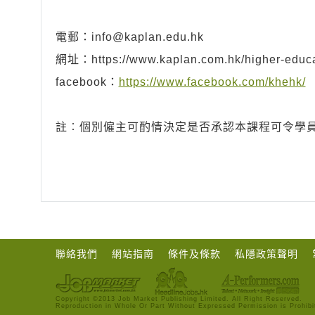
電郵：
info@kaplan.edu.hk
網址：https://www.kaplan.com.hk/higher-educa
facebook：
https://www.facebook.com/khehk/
註︰個別僱主可酌情決定是否承認本課程可令學
聯絡我們
網站指南
條件及條款
私隱政策聲明
Copyright ©2013 Job Market Publishing Limited. All Right Reserved.
Reproduction in Whole Or Part Without Expressed Permission is Prohibi