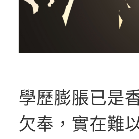
學歷膨脹已是
欠奉，實在難