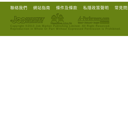
聯絡我們
網站指南
條件及條款
私隱政策聲明
常見問
Copyright ©2013 Job Market Publishing Limited. All Right Reserved.
Reproduction in Whole Or Part Without Expressed Permission is Prohibited.