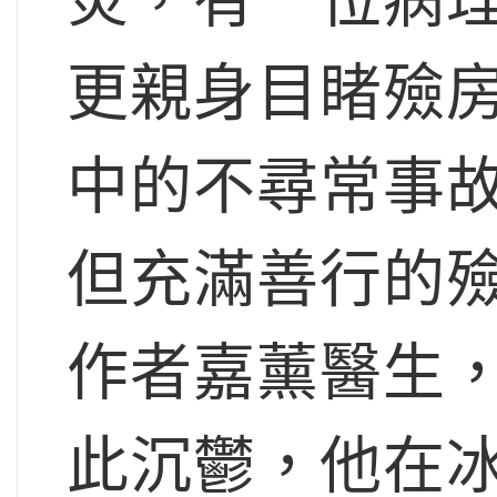
更親身目睹殮
中的不尋常事
但充滿善行的
作者嘉薰醫生
此沉鬱，他在