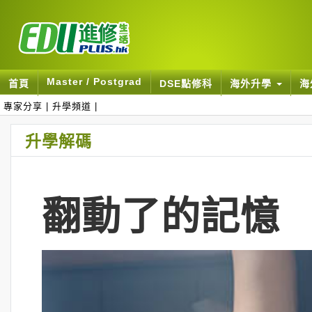
Master / Postgrad
首頁
DSE點修科
海外升學
海
專家分享
|
升學頻道
|
升學解碼
翻動了的記憶