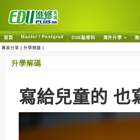
Master / Postgrad
首頁
DSE點修科
海外升學
海
專家分享
|
升學頻道
|
升學解碼
寫給兒童的 也