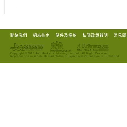
聯絡我們
網站指南
條件及條款
私隱政策聲明
常見問
Copyright ©2013 Job Market Publishing Limited. All Right Reserved.
Reproduction in Whole Or Part Without Expressed Permission is Prohibited.