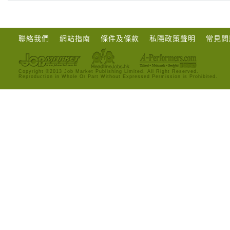
聯絡我們
網站指南
條件及條款
私隱政策聲明
常見問
Copyright ©2013 Job Market Publishing Limited. All Right Reserved.
Reproduction in Whole Or Part Without Expressed Permission is Prohibited.