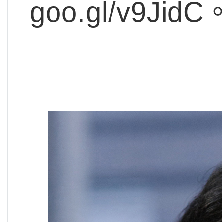
goo.gl/v9JidC