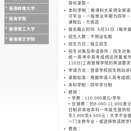
择优录取。
香港岭南大学
本科学制：香港科大采用全英语
可毕业，一般修业年期为四年。
珠海学院
课程后，方挑选
香港理工大学
报名截止时间: 5月31日（每
招生人数：不预设名额
香港演艺学院
招生方式：独立招生
招生对象及申请条件：招生对象
统一高考中高考成绩达所属省市
110分(工商管理学院的英语要求
申请方法：登录学校招生网站进
录取标准：根据申请人高考成绩
本科学制：四年学分制
费用：
• 学费：110,000港元/学年
• 住宿费：约8,000-11,
日制非本地本科一年级生提供校
币3,800至4​​,500元，
一门主修专业，或选择修读跨学
费用：