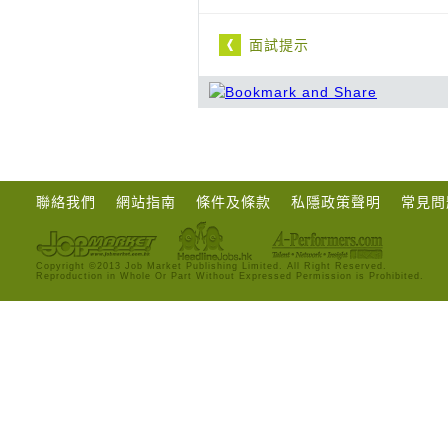
面試提示
聯絡我們
網站指南
條件及條款
私隱政策聲明
常見問
Copyright ©2013 Job Market Publishing Limited. All Right Reserved.
Reproduction in Whole Or Part Without Expressed Permission is Prohibited.