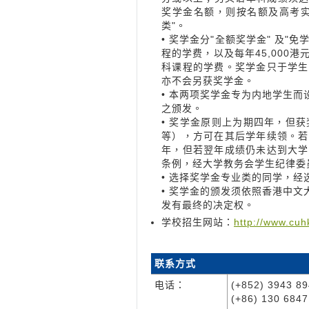
奖学金名额，则按名额及高考实
类"。
• 奖学金分"全额奖学金" 及"
程的学费，以及每年45,000
科课程的学费。奖学金只于学生
亦不会另获奖学金。
• 本两项奖学金专为内地学生
之颁发。
• 奖学金原则上为期四年，但获
等），方可在其后学年续领。若
年，但若翌年成绩仍未达到大学
条例，经大学教务会学生纪律委
• 选择奖学金专业类的同学，
• 奖学金的颁发须依照香港中
发有最终的决定权。
学校招生网站：
http://www.cu
联系方式
电话：
(+852) 3943 89
(+86) 130 68