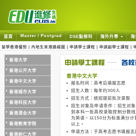
Master / Postgrad
首頁
DSE點修科
海外升學
海
留學香港優勢
|
內地生來港路線圖
|
申請學士課程
|
申請副學士課程
|
香港大学
香港公开大学
香港中文大学
香港中文大学
报名时间：高考后填报志愿
招生人数：每年约300人
香港城市大学
招生方式：统招提前批次录取
香港科技大学
招生对象及申请条件：招生对象
到本科一批高校录取控制分数线
香港浸会大学
为英语，以150分为标准满分计
香港教育学院
以上。
申请方法：于高考志愿书填报志
香港树仁大学