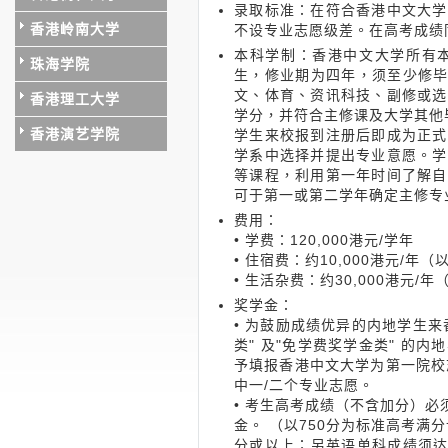
录取标准：在符合香港中文大学
香港岭南大学
不设专业志愿级差。在高考成绩
本科学制：香港中文大学所有
珠海学院
生，修业期为四年，须至少修毕
文、体育、资讯科技、副修或选
香港理工大学
学分，并符合主修课及大学其他
香港演艺学院
学生来校报到注册后即成为正式
学系中选择并提出专业意愿。学
等课程，利用第一年时间了解自
可于第一或第二学年确定主修专
费用：
• 学费：120,000港元/学年
• 住宿费：约10,000港元/年
• 生活杂费：约30,000港元/
奖学金：
• 为鼓励成绩优异的内地学生
类" 及"免学费奖学金类" 的
予填报香港中文大学为第一院校志
中一/二个专业志愿。
• 考生高考成绩（不含加分）
金。 （以750分为标准高考满
分或以上；另英语单科成绩须达1