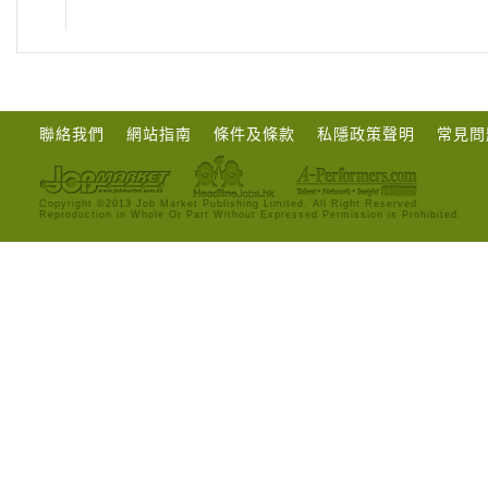
聯絡我們
網站指南
條件及條款
私隱政策聲明
常見問
Copyright ©2013 Job Market Publishing Limited. All Right Reserved.
Reproduction in Whole Or Part Without Expressed Permission is Prohibited.