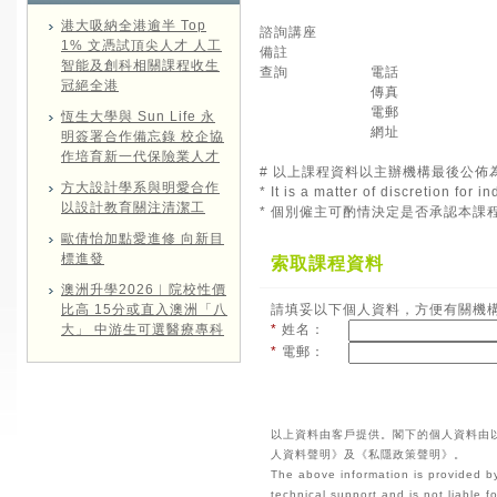
港大吸納全港逾半 Top
諮詢講座
1% 文憑試頂尖人才 人工
備註
智能及創科相關課程收生
查詢
電話
冠絕全港
傳真
電郵
恆生大學與 Sun Life 永
網址
明簽署合作備忘錄 校企協
作培育新一代保險業人才
# 以上課程資料以主辦機構最後公佈
方大設計學系與明愛合作
* It is a matter of discretion for
以設計教育關注清潔工
* 個別僱主可酌情決定是否承認本課
歐倩怡加點愛進修 向新目
標進發
索取課程資料
澳洲升學2026︱院校性價
比高 15分或直入澳洲「八
請填妥以下個人資料，方便有關機
大」 中游生可選醫療專科
*
姓名：
*
電郵：
以上資料由客戶提供。閣下的個人資料由
人資料聲明》及《私隱政策聲明》。
The above information is provided by
technical support and is not liable 