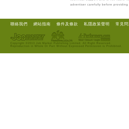
advertiser carefully before providin
聯絡我們
網站指南
條件及條款
私隱政策聲明
常見問
Copyright ©2013 Job Market Publishing Limited. All Right Reserved.
Reproduction in Whole Or Part Without Expressed Permission is Prohibited.