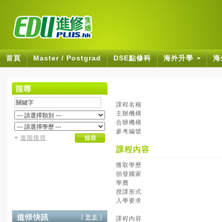
首頁
Master / Postgrad
DSE點修科
海外升學
海
課程名稱
主辦機構
合辦機構
參考編號
+
進階搜尋
課程內容
獲取學歷
頒發國家
學費
授課形式
入學要求
[
更多
]
課程內容