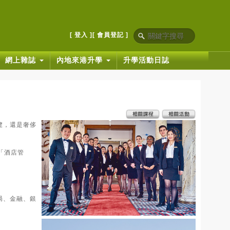
[ 登入 ]
[ 會員登記 ]
網上雜誌
內地來港升學
升學活動日誌
覽，還是奢侈
統「酒店管
局、金融、銀