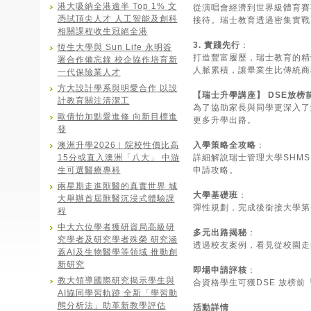
港大吸納全港逾半 Top 1% 文
從演唱會經濟到世界級體育賽
憑試頂尖人才 人工智能及創科
接待。瑞士教育透過密集實戰
相關課程收生冠絕全港
3. 實踐先行
：
恆生大學與 Sun Life 永明簽
打造豐富履歷，瑞士教育的精
署合作備忘錄 校企協作培育新
人脈累積，讓畢業生比傳統商
一代保險業人才
方大設計學系與明愛合作 以設
【瑞士升學講座】 DSE放榜
計教育關注清潔工
為了協助家長與同學更深入了解瑞
歐倩怡加點愛進修 向新目標進
更多升學出路。
發
澳洲升學2026︱院校性價比高
入學策略全攻略
：
15分或直入澳洲「八大」 中游
詳細解說瑞士管理大學SHMS, HIM
生可選醫療專科
申請攻略。
兩星期走進獸醫的真實世界 城
大學基礎班
：
大舉辦首屆獸醫沉浸式體驗課
彈性規劃，完成後銜接大學第
程
中大六位學者獲研資局高級研
多元出路揭秘
：
究學者及研究學者殊榮 研究涵
透過校友案例，看見從校園走
蓋AI及生物醫學等領域 推動創
新研究
即場申請評核
：
教大領導國際研究揭示學生與
合資格學生可獲DSE 放榜
AI協同學習軌跡 全新「學習動
態分析法」助革新教學評估
活動詳情