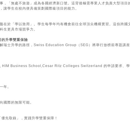
事，「無處不旅遊」成為各國經濟新口號。這背後極需專業人才負責大型項目的
，讓學生在校內便具備策劃國際級項目的能力。
髓在於「學以致用」。學生每學年均有機會前往全球頂尖機構實習。這份跨國
科生更具市場競爭力。
前的升學雙重保險
士升學的路徑，Swiss Education Group（SEG）將舉行放榜前專題講
 Business School,Cesar Ritz Colleges Switzerland 的申請要
一年。
向國際的無限可能。
前「優先取錄」，實踐升學雙重保障！