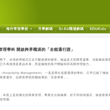
海外寄宿學校
升學解碼
Dr.Ed職場解碼
EDUKids
大學管理學科 開啟跨界職涯的「全能通行證」
勢下，全球經濟模式正在不斷無聲的變革。無論是大型體育盛事、頂級藝術展
已不再僅僅是產品本身，而是極致的客戶體驗與田高階管理能力。
ospitality Management） 一直是學生喜愛選擇的學科。它早已跳了傳
商業運作、品牌美學與跨國統籌的「百搭專業」。
：
，本質上是高層次的商業管理。畢業生出路極廣，於不同領域酒店、旅遊發展
管理層。