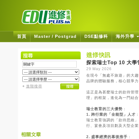
首頁
Master / Postgrad
DSE點修科
海外升學
探索瑞士Top 10 
29 May 2026
在現今「無處不旅遊」的大趨
品牌的體驗服務，核心競爭力
+
進階搜尋
這正是為甚麼瑞士的款待管理（H
理」的框架，進化為一門結合
瑞士教育的三大優勢
：
1. 跨行業的「全能型」人才
瑞士教育強調的「款待思維」
行、宴會及項目劃及大型企業
2. 盛事經濟的幕後推手
：