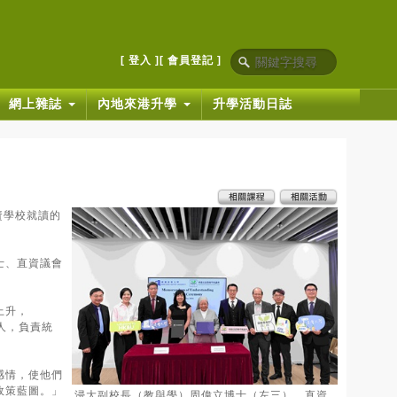
[ 登入 ]
[ 會員登記 ]
網上雜誌
內地來港升學
升學活動日誌
資學校就讀的
士、直資議會
上升，
集人，負責統
感情，使他們
政策藍圖。」
浸大副校長（教與學）周偉立博士（左三）、直資