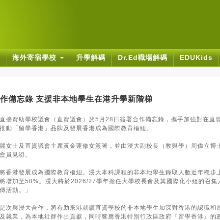
海外寄宿學校
升學解碼
Dr.Ed職場解碼
EDUKids
作備忘錄 支援非本地學生在港升學新階梯
直接資助學校議會（直資議會）於5月28日簽署合作備忘錄，攜手加強對在直
推動「留學香港」品牌及發展香港成為國際教育樞紐。
麗女士及直資議會主席黃金蓮修女簽署，並由浸大副校長（教與學）周偉立博
會員見證。
將香港發展成為國際教育樞紐。浸大本科課程的非本地學生錄取人數近年穩步
，並將增加至50%。浸大將於2026/27學年擔任大學校長會及其國際化小組的召
傳活動。」
是次與浸大合作，將有助來港就讀直資學校的非本地學生加深對香港的認識和
及就業，為本地社群作出貢獻，同時響應香港特別行政區政府『留學香港』的