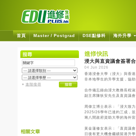
首頁
Master / Postgrad
DSE點修科
海外升學
浸大與直資議會簽署合
04 Jun 2026
香港浸會大學（浸大）與香港
非本地學生的升學支援，協助
+
進階搜尋
合作備忘錄由浸大教務長程淑
副主席陳狄安先生及直資議會
周偉立博士表示：「浸大致力
2025/26學年已達約三成
籌八間政府資助大學的海外宣
黃金蓮修女表示：「直資議會
日後有更大機會繼續留港升學