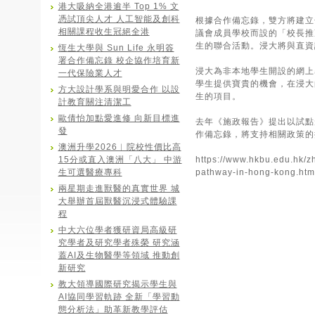
港大吸納全港逾半 Top 1% 文
憑試頂尖人才 人工智能及創科
根據合作備忘錄，雙方將建立
相關課程收生冠絕全港
議會成員學校而設的「校長推
生的聯合活動。浸大將與直資
恆生大學與 Sun Life 永明簽
署合作備忘錄 校企協作培育新
浸大為非本地學生開設的網上
一代保險業人才
學生提供寶貴的機會，在浸大
方大設計學系與明愛合作 以設
生的項目。
計教育關注清潔工
歐倩怡加點愛進修 向新目標進
去年《施政報告》提出以試點
發
作備忘錄，將支持相關政策的
澳洲升學2026︱院校性價比高
15分或直入澳洲「八大」 中游
https://www.hkbu.edu.hk/z
生可選醫療專科
pathway-in-hong-kong.htm
兩星期走進獸醫的真實世界 城
大舉辦首屆獸醫沉浸式體驗課
程
中大六位學者獲研資局高級研
究學者及研究學者殊榮 研究涵
蓋AI及生物醫學等領域 推動創
新研究
教大領導國際研究揭示學生與
AI協同學習軌跡 全新「學習動
態分析法」助革新教學評估