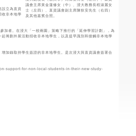
議會主席黃金蓮修女（中）、浸大教務長程淑麗女
括設立為直資
士（左四）、直資議會副主席陳狄安先生（右四）
招收非本地學
及其他嘉賓合照。
家的參加者。在浸大「一校兩園」策略下推行的「延伸學習計劃」，為
一起籌劃外展活動招收非本地學生，以及提早識別和接觸非本地學
，增加錄取持學生簽證的非本地學生。是次浸大與直資議會簽署合
-support-for-non-local-students-in-their-new-study-