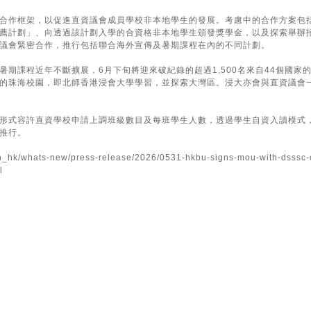
合作框架，以促進直資議會成員學校非本地學生的發展。考慮中的合作方案包
薦計劃」、向透過該計劃入學的合資格非本地學生頒發獎學金，以及探索舉辦
議會緊密合作，推行包括聯合海外宣傳及暑期課程在內的不同計劃。
暑期課程近年不斷擴展，6月下旬將迎來破紀錄的超過1,500名來自44個國
的珠海校園，即北師香港浸會大學學習，並探索大灣區。浸大亦會與直資議會
形式容許直資學校申請上調班級數目及每班學生人數，透過學生自資入讀模式
推行。
h_hk/whats-new/press-release/2026/0531-hkbu-signs-mou-with-dsssc-on
l