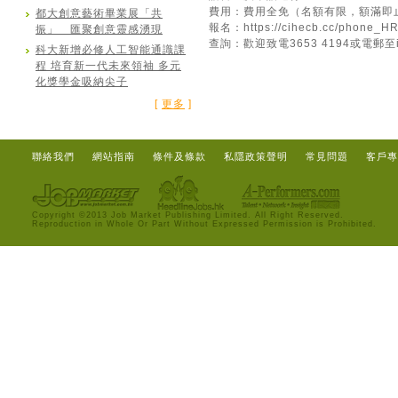
費用：費用全免（名額有限，額滿即
都大創意藝術畢業展「共
報名：
https://cihecb.cc/phone_H
振」 匯聚創意靈感湧現
查詢：歡迎致電3653 4194或電郵至
科大新增必修人工智能通識課
程 培育新一代未來領袖 多元
化獎學金吸納尖子
[
更多
]
聯絡我們
網站指南
條件及條款
私隱政策聲明
常見問題
客戶專
Copyright ©2013 Job Market Publishing Limited. All Right Reserved.
Reproduction in Whole Or Part Without Expressed Permission is Prohibited.