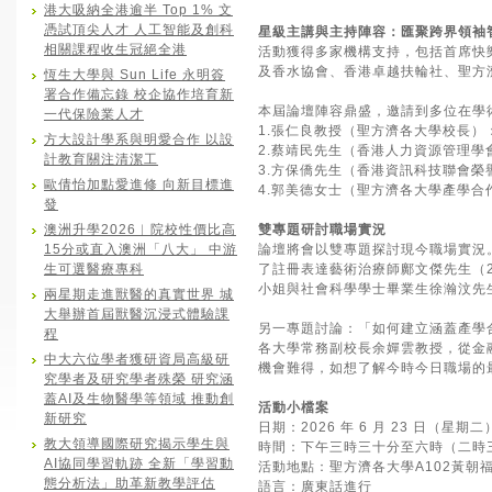
港大吸納全港逾半 Top 1% 文
憑試頂尖人才 人工智能及創科
星級主講與主持陣容：匯聚跨界領袖
相關課程收生冠絕全港
活動獲得多家機構支持，包括首席快
及香水協會、香港卓越扶輪社、聖方
恆生大學與 Sun Life 永明簽
署合作備忘錄 校企協作培育新
本屆論壇陣容鼎盛，邀請到多位在學
一代保險業人才
1.張仁良教授（聖方濟各大學校長）
方大設計學系與明愛合作 以設
2.蔡靖民先生（香港人力資源管理
計教育關注清潔工
3.方保僑先生（香港資訊科技聯會
歐倩怡加點愛進修 向新目標進
4.郭美德女士（聖方濟各大學產學
發
澳洲升學2026︱院校性價比高
雙專題研討職場實況
15分或直入澳洲「八大」 中游
論壇將會以雙專題探討現今職場實況
生可選醫療專科
了註冊表達藝術治療師鄺文傑先生（2
小姐與社會科學學士畢業生徐瀚汶先
兩星期走進獸醫的真實世界 城
大舉辦首屆獸醫沉浸式體驗課
另一專題討論：「如何建立涵蓋產學
程
各大學常務副校長余嬋雲教授，從金
中大六位學者獲研資局高級研
機會難得，如想了解今時今日職場的
究學者及研究學者殊榮 研究涵
蓋AI及生物醫學等領域 推動創
活動小檔案
新研究
日期：2026 年 6 月 23 日（星期二
教大領導國際研究揭示學生與
時間：下午三時三十分至六時（二時
AI協同學習軌跡 全新「學習動
活動地點：聖方濟各大學A102黃
態分析法」助革新教學評估
語言：廣東話進行