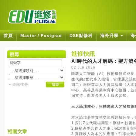
首頁
Master / Postgrad
DSE點修科
海外升學
海
AI時代的人才解碼：聖方濟
02 Jun 2026
隨著人工智能（AI）技術爆發式成長
生代的Z世代步入職場，管理層又該如
+
進階搜尋
期二）舉辦首屆人力資源論壇《人本
中心、高等及專業教育中心協辦，並
同支持，歡迎各界人士報名參加。
三大論壇核心：扭轉未來人才發展策
本次論壇著重實務交流與經驗分享，
1.探討Z世代職場期望：剖析AI技
2.解構產學合作人才庫：探討業界
3.實踐以人為本的AI應用：引導企