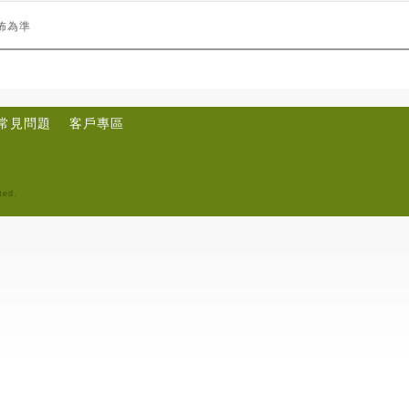
佈為準
常見問題
客戶專區
ted.