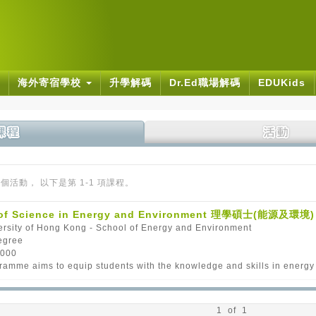
海外寄宿學校
升學解碼
Dr.Ed職場解碼
EDUKids
0 個活動， 以下是第 1-1 項課程。
 of Science in Energy and Environment 理學碩士(能源及環境)
ersity of Hong Kong - School of Energy and Environment
egree
,000
ramme aims to equip students with the knowledge and skills in energy
1 of 1