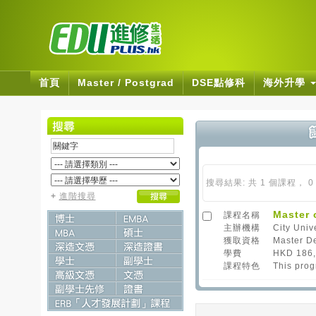
首頁
Master / Postgrad
DSE點修科
海外升學
搜尋結果: 共 1 個課程， 
+
進階搜尋
Master
課程名稱
主辦機構
City Univ
獲取資格
Master D
學費
HKD 186
課程特色
This prog