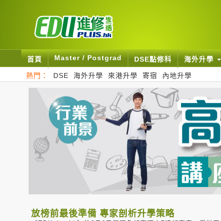
Master / Postgrad
首頁
DSE點修科
海外升學
熱門：
DSE
海外升學
來港升學
寄宿
內地升學
放榜前最後準備 專家剖析升學策略