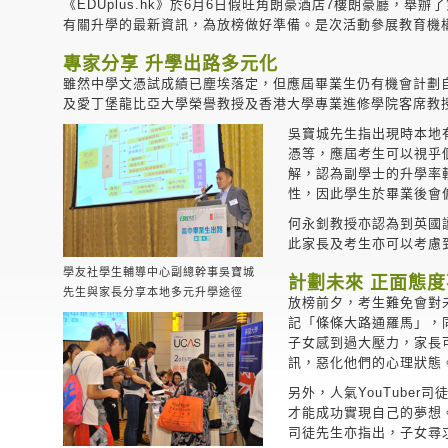
《EDUplus.hk》於6月6日假旺角朗豪酒店7樓朗豪廳
有關升學的最新資訊，為放榜做好準備。是次活動參展教育機構
專家分享 升學出路多元化
雖然中學文憑試成績已塵埃落定，但應屆畢業生仍有機會計劃自己
及愛丁堡龍比亞大學榮譽教授及香港大學專業進修學院客席教
吳寶城先生指出現時本地有
憑等，應屆考生可以視乎
解，認為副學士的升學率
性，因此學生於畢業後會
何永釗教授亦認為到英國
此家長及考生亦可以考慮
學友社學生輔導中心副總幹事吳寶城
計劃未來 正面態
先生與家長分享本地多元升學途徑
放榜前夕，考生難免會對
記「條條大路通羅馬」，
子女感到過大壓力，家長
訊，惡化他們的心理狀態
另外，人氣YouTube
才能成功實現自己的夢想
司徒先生亦指出，子女尋