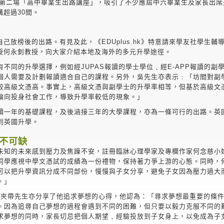
，舉辦了第二場「高中畢業生出路講座」，吸引了不少應屆中六畢業生及家長出
超過30間。
放榜後的出路。有見及此，《EDUplus.hk》特意請來學友社學生輔
授何永釗教授，向大家介紹本地及海外的多元升學途徑。
不同的升學選擇，例如經JUPAS報讀的學士學位﹑經E-APP報讀的副
個人需要及計劃報讀適合自己的課程。另外，吳先生亦表示﹕「坊間對副
較高級文憑高。事實上，高級文憑與副學士的升學率相等，但基於高級文
偏向投身社會工作，導致升學率較低的現象。」
讀一年的基礎課程，及後涵接三年的大學課程，亦為一條可行的出路。英
到英國升學。
度不可缺
未知的未來感到壓力及焦躁不安，註冊臨牀心理學家及專欄作家何念慈小
同學應視中學文憑試的成績為一份禮物，保持著力爭上游的心態。同時，
可以把升學資訊分成不同部份，慢慢與子女分享，避免子女因為壓力過大
。」
r司徒夾帶先生亦分享了他追求夢想的心得，他認為：「尋求夢想最重要的條
。因為追尋自己夢想的過程會遇到不同的困難，但只要以毅力克服不同的
求夢想的同時，家長切忌把個人期望﹑經驗投放到子女身上，以免成為子