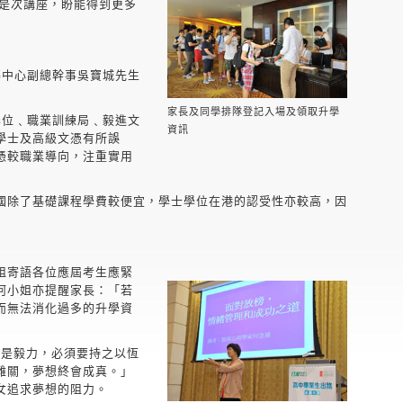
席是次講座，盼能得到更多
導中心副總幹事吳寶城先生
家長及同學排隊登記入場及領取升學
學位﹑職業訓練局﹑毅進文
資訊
學士及高級文憑有所誤
憑較職業導向，注重實用
國除了基礎課程學費較便宜，學士學位在港的認受性亦較高，因
姐寄語各位應屆考生應緊
何小姐亦提醒家長：「若
而無法消化過多的升學資
件是毅力，必須要持之以恆
難關，夢想終會成真。」
女追求夢想的阻力。