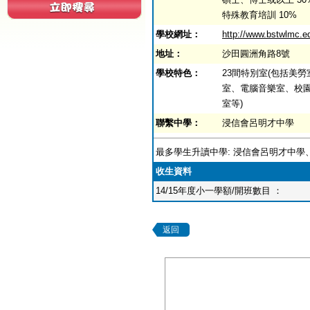
特殊教育培訓 10%
學校網址：
http://www.bstwlmc.e
地址：
沙田圓洲角路8號
學校特色：
23間特別室(包括美
室、電腦音樂室、校
室等)
聯繫中學：
浸信會呂明才中學
最多學生升讀中學: 浸信會呂明才中
收生資料
14/15年度小一學額/開班數目 ：
返回