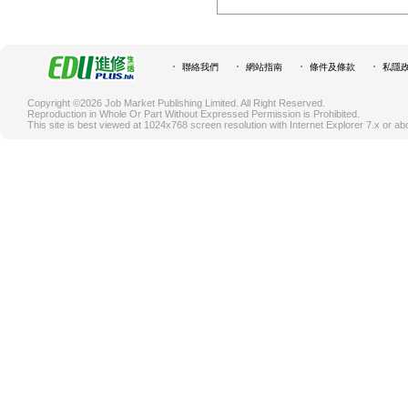
聯絡我們
網站指南
條件及條款
私隱
Copyright ©2026 Job Market Publishing Limited. All Right Reserved.
Reproduction in Whole Or Part Without Expressed Permission is Prohibited.
This site is best viewed at 1024x768 screen resolution with Internet Explorer 7.x or ab