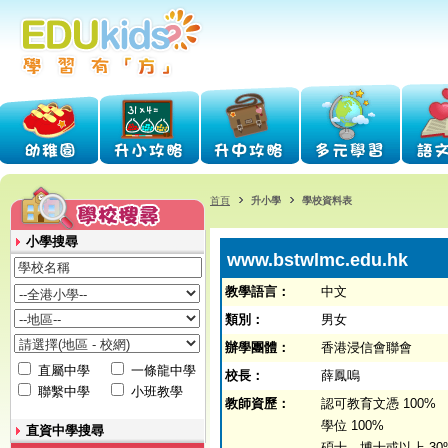
首頁
升小學
學校資料表
小學搜尋
www.bstwlmc.edu.hk
教學語言：
中文
類別：
男女
辦學團體：
香港浸信會聯會
直屬中學
一條龍中學
校長：
薛鳳嗚
聯繫中學
小班教學
教師資歷：
認可教育文憑 100%
學位 100%
直資中學搜尋
碩士、博士或以上 30