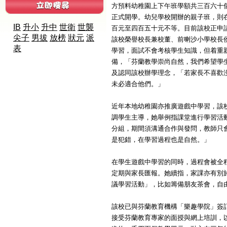
方預料幼稚園上下午班學額共三百六十
正式開學。幼兒學校開辦的親子班，則
IB
升小
升中
世衛
世襲
百元至四百五十元不等。目前該校正申
尖子
男拔
放榜
狀元
派
該校榮譽校長兼校董、前喇沙小學校長
表
學習，面試不會考核學生知識，但着重
備，「芬蘭教學崇尚自然，我們希望學
及認同該校辦學理念，「若家長不喜歡
未必適合他們。」
近年本地幼稚園亦推廣遊戲中學習，該
調學生主導，她舉例指課堂進行學習活
分組，期間須溝通合作與發問，教師只
是犯錯，在學習過程也是自然。」
在學生遊戲中學習的同時，過程會被全
定期與家長匯報。她續指，家課亦有別
議學習活動」，比如籌備朋友茶會，自
該校已與芬蘭教育機構「樂趣學院」簽
接受芬蘭教育專家的面授與網上培訓，