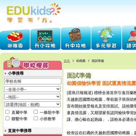
首頁
幼稚園
面試準備
小學搜尋
面試準備
幼園倡愉快學習 面試重真情流露
(星島日報報道) 標榜全港首所引進芬
天越創思國際幼稚園，學前親子班與幼
宣布開始接受報名及安排面試。該校榮
直屬中學
一條龍中學
童真情流露，又期望家長認同愉快學習
聯繫中學
小班教學
課、擔心輸在起跑線」，該校未必適合
直資中學搜尋
校舍設在紅磡的天越創思國際幼稚園，