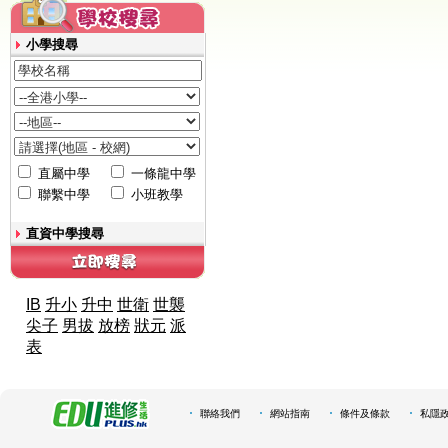
小學搜尋
直屬中學
一條龍中學
聯繫中學
小班教學
直資中學搜尋
IB
升小
升中
世衛
世襲
尖子
男拔
放榜
狀元
派
表
聯絡我們
網站指南
條件及條款
私隱