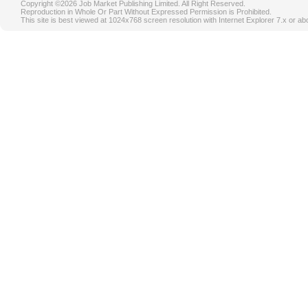
Copyright ©2026 Job Market Publishing Limited. All Right Reserved.
Reproduction in Whole Or Part Without Expressed Permission is Prohibited.
This site is best viewed at 1024x768 screen resolution with Internet Explorer 7.x or ab