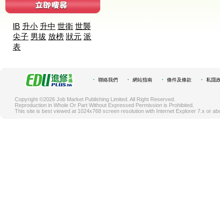
IB
升小
升中
世衛
世襲
尖子
男拔
放榜
狀元
派
表
聯絡我們
網站指南
條件及條款
私隱
Copyright ©2026 Job Market Publishing Limited. All Right Reserved.
Reproduction in Whole Or Part Without Expressed Permission is Prohibited.
This site is best viewed at 1024x768 screen resolution with Internet Explorer 7.x or ab