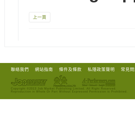
上一頁
聯絡我們
網站指南
條件及條款
私隱政策聲明
常見問
Copyright ©2013 Job Market Publishing Limited. All Right Reserved.
Reproduction in Whole Or Part Without Expressed Permission is Prohibited.