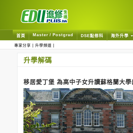
Master / Postgrad
首頁
DSE點修科
海外升學
專家分享
|
升學頻道
|
升學解碼
移居愛丁堡 為高中子女升讀蘇格蘭大學