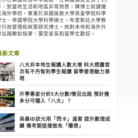
年，對當地生活和地區非常熟悉。陳博士就讀優
質海外學府，畢業於英國倫敦大學英皇學院科學
學士、帝國學院大學科學碩士，布里斯託大學教
育行政管理和政策研究博士。她對本地和海外升
學出路瞭如指掌，廣受家長和留學生歡迎。
最新文章
八大非本地生報讀人數大增 科大透露首
次有不丹智利學生報讀 留學香港魅力漸
現
升學專家分析5大分數/情況出路 預計幾
多分可穩入「八大」？
英基IB狀元用「閃卡」溫習 提升數理成
績 備考期這樣做免「爆煲」