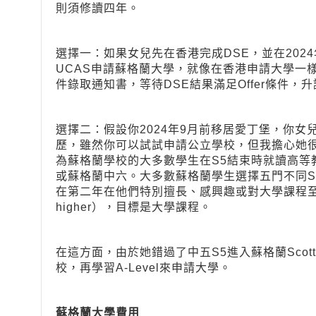
則須修讀四年。
選擇一：如果女兒先在香港完成DSE，並在2024
UCAS申請蘇格蘭大學，就像在香港申請大學一
件錄取通知書，等待DSE結果滿足Offer條件，
選擇二：假設你2024年9月前移居愛丁堡，你女
歷，雖然你可以試試申請公立學校，但我擔心她
為蘇格蘭學校的大多數學生在S5結束時就讀高等教育（S
或蘇格蘭中六。大多數蘇格蘭學生選擇五門不同Scot
在第二年在他們特別擅長、感興趣或對大學課程至關
higher），目標是大學課程。
在這方面，由於她錯過了中五S5進入蘇格蘭Scotti
校，再學習A-Level來申請大學。
蘇格蘭大學費用