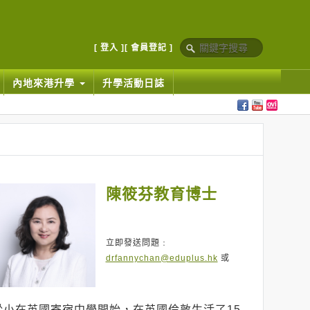
[ 登入 ]
[ 會員登記 ]
內地來港升學
升學活動日誌
陳筱芬教育博士
立即發送問題﹕
drfannychan@eduplus.hk
或
從小在英國寄宿中學開始，在英國倫敦生活了15