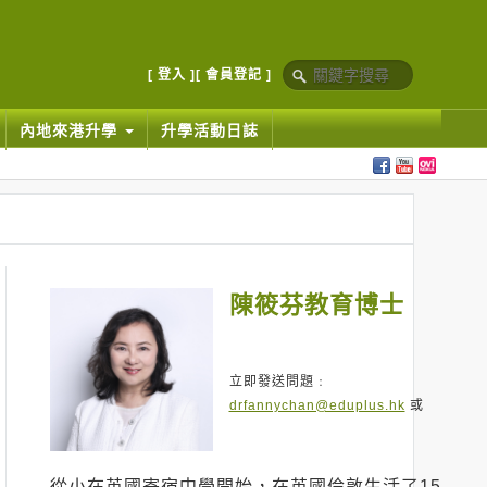
[ 登入 ]
[ 會員登記 ]
內地來港升學
升學活動日誌
陳筱芬教育博士
立即發送問題﹕
drfannychan@eduplus.hk
或
從小在英國寄宿中學開始，在英國倫敦生活了15