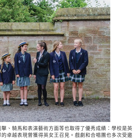
劍擊、騎馬和表演藝術方面等也取得了優秀成績：學校是英
隊的卓越表現曾獲得英女王召見。戲劇和合唱團也多次受邀