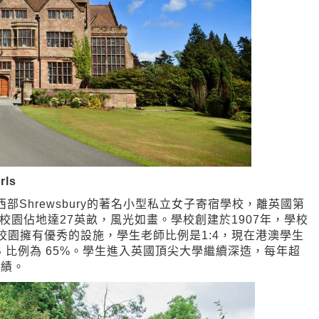
ls
於英國中西部Shrewsbury的著名小型私立女子寄宿學校，離英國第
程，校園佔地達27英畝，風光如畫。學校創建於1907年，學校
 校園擁有優秀的設施，學生老師比例是1:4，現在港澳學生
A*-B 比例為 65%。學生進入英國頂尖大學繼續深造，每年超
成績。