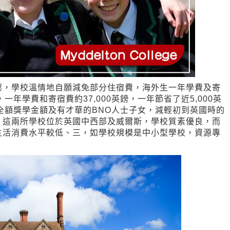
壓，學校溫情地自願減免部分住宿費，海外生一年學費及寄
一年學費和寄宿費約37,000英鎊，一年節省了近5,000英
供全額獎學金額及有才華的BNO人士子女，減輕初到英國時的
。這兩所學校位於英國中西部及威爾斯，學校質素優良，而
生活消費水平較低、三，如學校規模是中小型學校，資源專