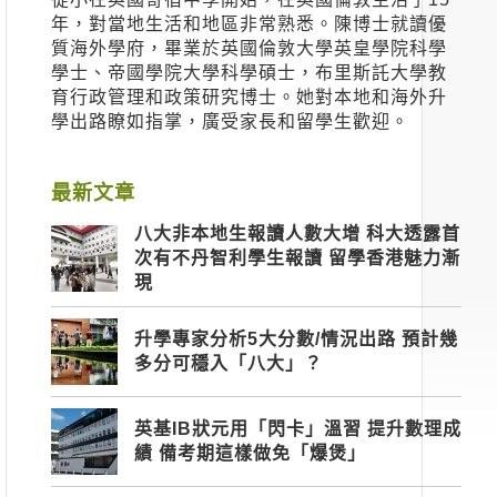
年，對當地生活和地區非常熟悉。陳博士就讀優
質海外學府，畢業於英國倫敦大學英皇學院科學
學士、帝國學院大學科學碩士，布里斯託大學教
育行政管理和政策研究博士。她對本地和海外升
學出路瞭如指掌，廣受家長和留學生歡迎。
最新文章
八大非本地生報讀人數大增 科大透露首
次有不丹智利學生報讀 留學香港魅力漸
現
升學專家分析5大分數/情況出路 預計幾
多分可穩入「八大」？
英基IB狀元用「閃卡」溫習 提升數理成
績 備考期這樣做免「爆煲」