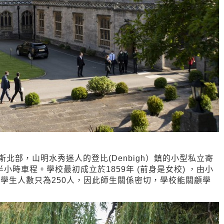
英國威爾斯北部，山明水秀迷人的登比(Denbigh）鎮的小型私立寄
個半小時車程。學校最初成立於1859年 (前身是女校) ，由小
總學生人數只為250人，因此師生關係密切，學校能關顧學