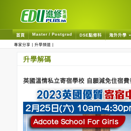
Master / Postgrad
首頁
DSE點修科
海外升學
專家分享
|
升學頻道
|
升學解碼
英國溫情私立寄宿學校 自願減免住宿費