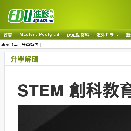
Master / Postgrad
首頁
DSE點修科
海外升學
海
專家分享
|
升學頻道
|
升學解碼
STEM 創科教