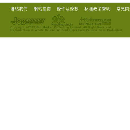
聯絡我們
網站指南
條件及條款
私隱政策聲明
常見問
Copyright ©2013 Job Market Publishing Limited. All Right Reserved.
Reproduction in Whole Or Part Without Expressed Permission is Prohibited.