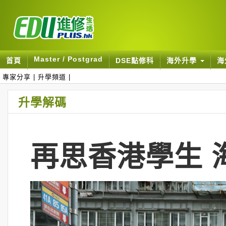
Master / Postgrad
首頁
DSE點修科
海外升學
海
專家分享
|
升學頻道
|
升學解碼
再思香港學生 