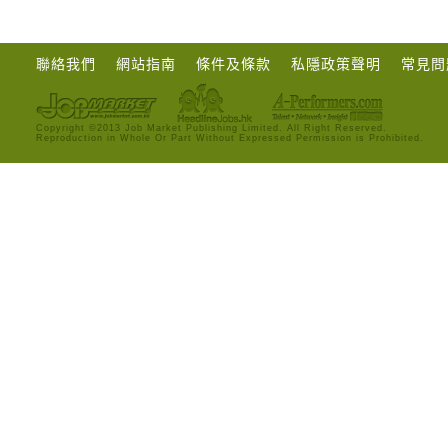
聯絡我們
網站指南
條件及條款
私隱政策聲明
常見問
Copyright ©2013 Job Market Publishing Limited. All Right Reserved.
Reproduction in Whole Or Part Without Expressed Permission is Prohibited.